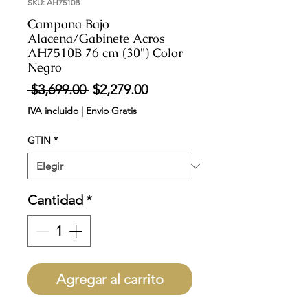
SKU: AH7510B
Campana Bajo
Alacena/Gabinete Acros
AH7510B 76 cm (30") Color
Negro
Precio
Precio
 $3,699.00 
$2,279.00
de
IVA incluido
|
Envio Gratis
oferta
GTIN
*
Cantidad
*
Agregar al carrito