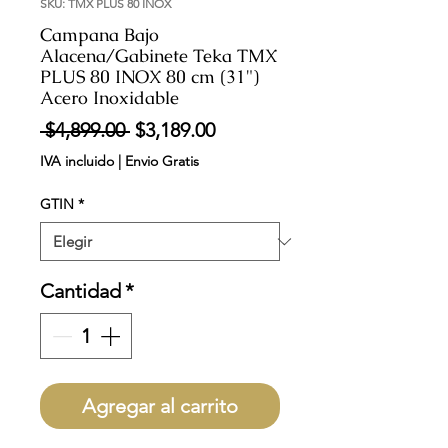
SKU: TMX PLUS 80 INOX
Campana Bajo
Alacena/Gabinete Teka TMX
PLUS 80 INOX 80 cm (31")
Acero Inoxidable
Precio
Precio
 $4,899.00 
$3,189.00
de
IVA incluido
|
Envio Gratis
oferta
GTIN
*
Cantidad
*
Agregar al carrito