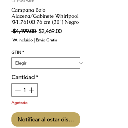
SKU: WH7610B
Campana Bajo
Alacena/Gabinete Whirlpool
WH7610B 76 cm (30") Negro
Precio
Precio
 $4,499.00 
$2,469.00
de
IVA incluido
|
Envio Gratis
oferta
GTIN
*
Cantidad
*
Agotado
Notificar al estar disponible