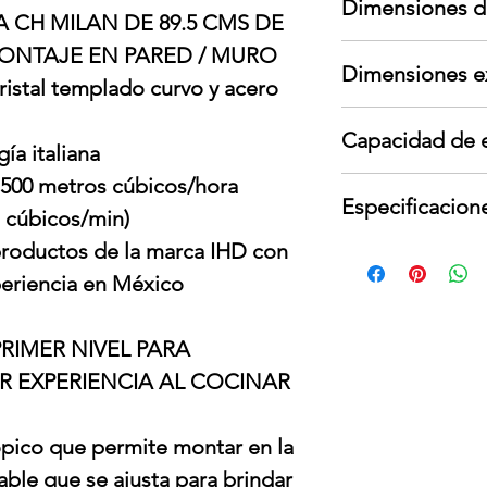
Dimensiones d
garante; no cubre
CH MILAN DE 89.5 CMS DE
cambios de voltaje
Largo: 46 cm
ONTAJE EN PARED / MURO
Para devoluciones
Dimensiones e
Ancho: 61 cm
contar con todos
ristal templado curvo y acero
Alto: 95 cm
interno y externo,
Largo: 47 cm
Peso: 54 kg
presentar señales
Capacidad de 
Ancho: 89.5 cm
ía italiana
Alto: 102 cm
500 metros cúbicos/hora
500 m³/hr
Peso: 13.3 kg
Especificacion
300 CFM
s cúbicos/min)
 productos de la marca IHD con
Voltaje: 127 V
Frecuencia: 60 Hz
eriencia en México
Potencia nominal
Amperes: 1 A
RIMER NIVEL PARA
 EXPERIENCIA AL COCINAR
ópico que permite montar en la
able que se ajusta para brindar