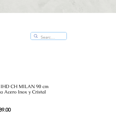
CONTÁCTANOS
ES
TIENDA
:
818 336
1000
 IHD CH MILAN 90 cm
ra Acero Inox y Cristal
io
Precio
89.00