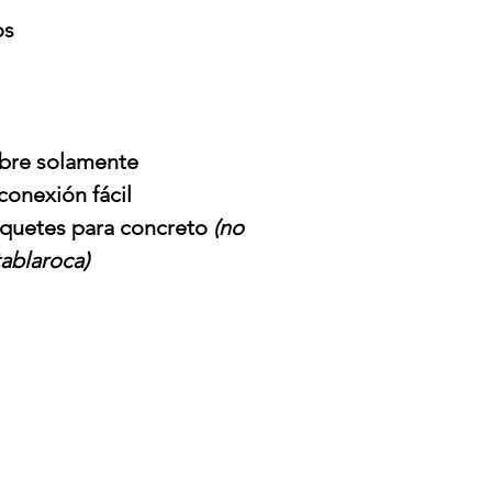
os
obre solamente
conexión fácil
taquetes para concreto
(no
tablaroca)