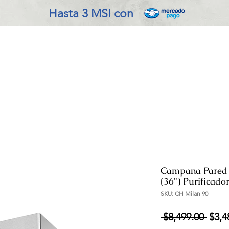
Hasta 3 MSI con
VADO EN COCINA
REFRIGERACIÓN
ENSERES MENOR
Campana Pared
(36") Purificado
SKU: CH Milan 90
Prec
 $8,499.00 
$3,4