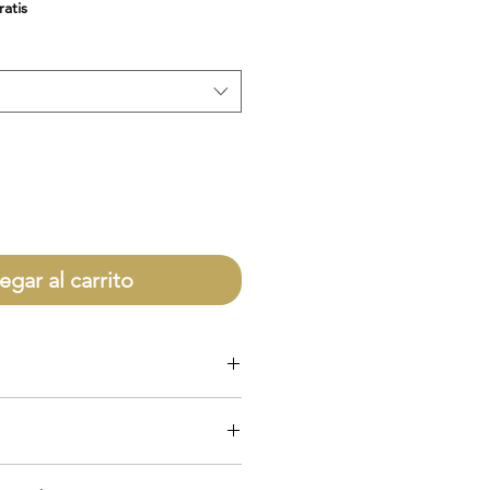
de
ratis
oferta
egar al carrito
olo por defectos directamente con