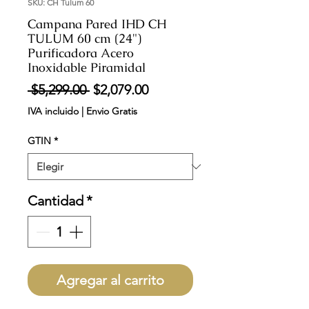
SKU: CH Tulum 60
Campana Pared IHD CH
TULUM 60 cm (24")
Purificadora Acero
Inoxidable Piramidal
Precio
Precio
 $5,299.00 
$2,079.00
de
IVA incluido
|
Envio Gratis
oferta
GTIN
*
Cantidad
*
Agregar al carrito