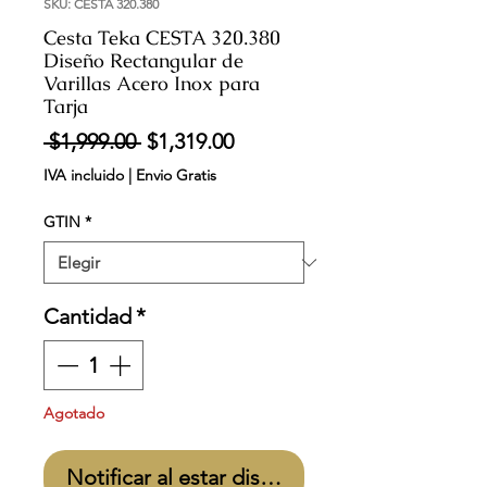
SKU: CESTA 320.380
Cesta Teka CESTA 320.380
Diseño Rectangular de
Varillas Acero Inox para
Tarja
Precio
Precio
 $1,999.00 
$1,319.00
de
IVA incluido
|
Envio Gratis
oferta
GTIN
*
Cantidad
*
Agotado
Notificar al estar disponible