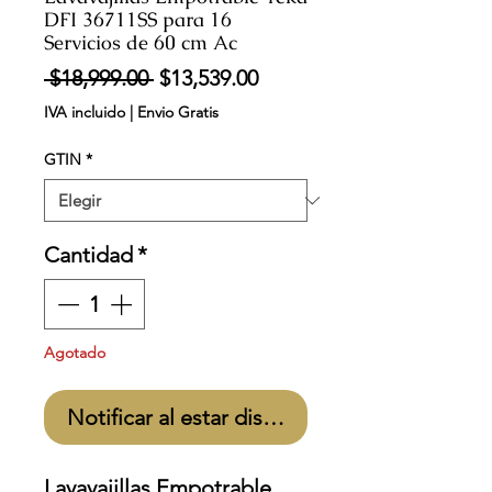
DFI 36711SS para 16
Servicios de 60 cm Ac
Precio
Precio
 $18,999.00 
$13,539.00
de
IVA incluido
|
Envio Gratis
oferta
GTIN
*
Cantidad
*
Agotado
Notificar al estar disponible
Lavavajillas Empotrable