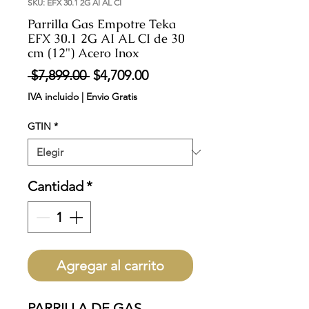
SKU: EFX 30.1 2G AI AL CI
Parrilla Gas Empotre Teka
EFX 30.1 2G AI AL CI de 30
cm (12") Acero Inox
Precio
Precio
 $7,899.00 
$4,709.00
de
IVA incluido
|
Envio Gratis
oferta
GTIN
*
Cantidad
*
Agregar al carrito
PARRILLA DE GAS