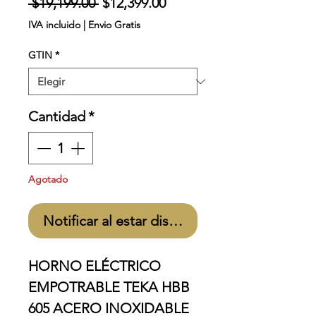
Precio
Precio
 $19,199.00 
$12,399.00
de
IVA incluido
|
Envio Gratis
oferta
GTIN
*
Cantidad
*
Agotado
Notificar al estar disponible
HORNO ELÉCTRICO
EMPOTRABLE TEKA HBB
605 ACERO INOXIDABLE