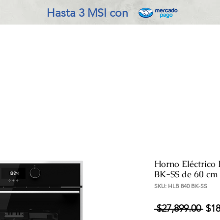
Hasta 3 MSI con
VADO EN COCINA
REFRIGERACIÓN
ENSERES MENOR
Horno Eléctrico
BK-SS de 60 cm 
SKU: HLB 840 BK-SS
Pre
 $27,899.00 
$18