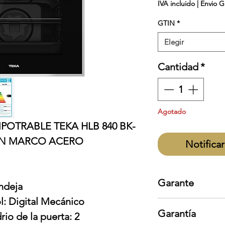
IVA incluido
|
Envio G
GTIN
*
Elegir
Cantidad
*
Agotado
OTRABLE TEKA HLB 840 BK-
ON MARCO ACERO
Notificar
Garante
ndeja
l: Digital Mecánico
Teka
Garantía
io de la puerta: 2