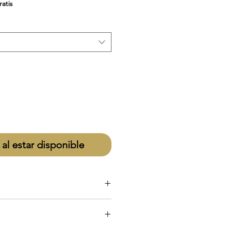
de
ratis
oferta
 al estar disponible