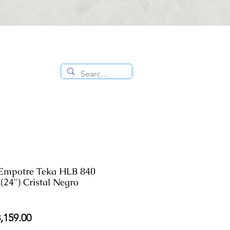
CONTÁCTANOS
ES
TIENDA
:
818 336
1000
 Empotre Teka HLB 840
(24") Cristal Negro
cio
Precio
,159.00