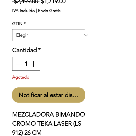
Precio
Precio
 $2,499.00 
$1,719.00
de
IVA incluido
|
Envio Gratis
oferta
GTIN
*
Cantidad
*
Agotado
Notificar al estar disponible
MEZCLADORA BIMANDO
CROMO TEKA LASER (LS
912) 26 CM