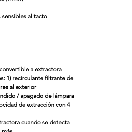
D
 sensibles al tacto
onvertible a extractora
 1) recirculante filtrante de
ires al exterior
endido / apagado de lámpara
ocidad de extracción con 4
ractora cuando se detecta
o más