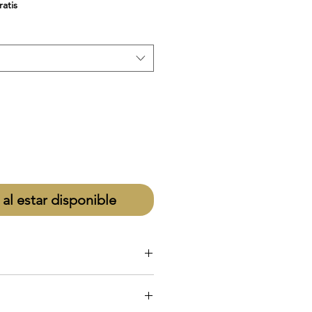
de
ratis
oferta
 al estar disponible