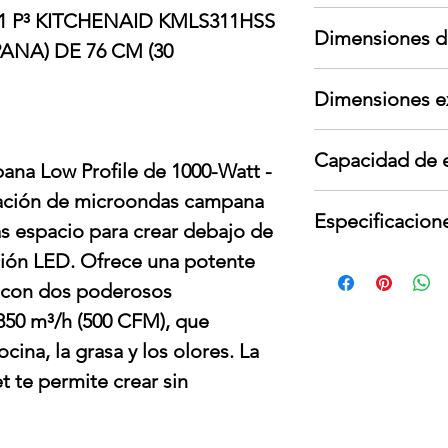
Garantía aplica s
 P³ KITCHENAID KMLS311HSS
Dimensiones d
garante; no cubre
NA) DE 76 CM (30
cambios de voltaje
Largo: 54 cm
Para devoluciones
Dimensiones e
Ancho: 84 cm
contar con todos
Alto: 55 cm
interno y externo,
Largo: 45.7 cm
Peso: 50 kg
presentar señales
Capacidad de 
Ancho: 76.2 cm
na Low Profile de 1000-Watt -
Alto: 26 cm
ación de microondas campana
860 m³/hr
Peso: 25.9 kg
Especificacion
500 CFM
ás espacio para crear debajo de
ción LED. Ofrece una potente
Voltaje: 127 V
Frecuencia: 60 Hz
n con dos poderosos
Potencia nominal
850 m³/h (500 CFM), que
Amperes: 15 A
cina, la grasa y los olores. La
t te permite crear sin