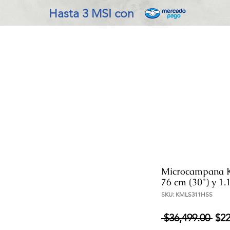
Hasta 3 MSI con
VADO EN COCINA
REFRIGERACIÓN
ENSERES MENOR
Microcampana 
76 cm (30") y 1.
SKU: KMLS311HSS
Pre
 $36,499.00 
$22