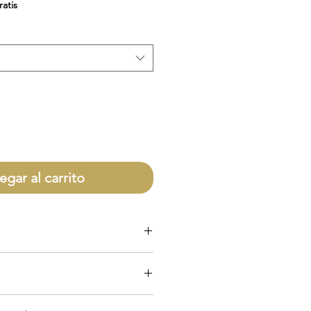
de
ratis
oferta
egar al carrito
olo por defectos directamente con