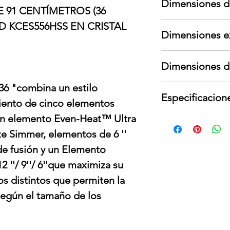
Dimensiones d
garante; no cubre
E 91 CENTÍMETROS (36
cambios de voltaje
Largo: 68 cm
D KCES556HSS EN CRISTAL
Para devoluciones
Dimensiones e
Ancho: 27 cm
contar con todos
Alto: 103 cm
interno y externo,
Largo: 55.2 cm
Peso: 38 kg
presentar señales
Dimensiones d
Ancho: 91.4 cm
Alto: 12.8 cm
e 36 "combina un estilo
Largo: 51.75 cm
Peso: 25.4 kg
Especificacion
Ancho: 87.78 cm
iento de cinco elementos
Profundidad: 15.4
 un elemento Even-Heat™ Ultra
Voltaje: 240 V
Frequencia: 60 Hz
e Simmer, elementos de 6 ''
Potencia nominal
e fusión y un Elemento
Amperes: 40 A
2 ''/ 9''/ 6''que maximiza su
los distintos que permiten la
según el tamaño de los