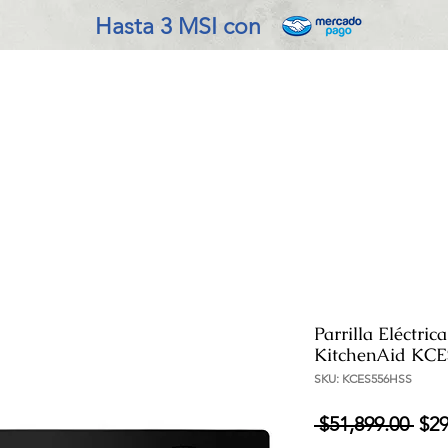
Hasta 3 MSI con
VADO EN COCINA
REFRIGERACIÓN
ENSERES MENOR
Parrilla Eléctri
KitchenAid KCE
SKU: KCES556HSS
Pre
 $51,899.00 
$29