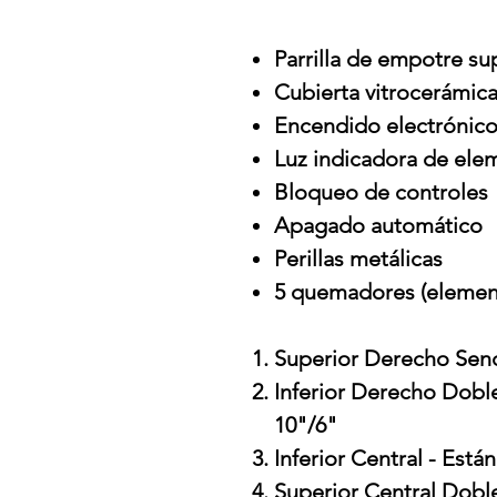
Parrilla de empotre su
Cubierta vitrocerámic
Encendido electrónic
Luz indicadora de ele
Bloqueo de controles
Apagado automático
Perillas metálicas
5 quemadores (element
Superior Derecho Senci
Inferior Derecho Dobl
10"/6"
Inferior Central - Está
Superior Central Dobl