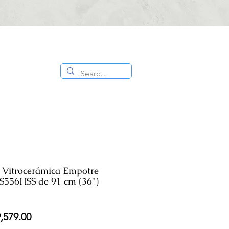
CONTÁCTANOS
ES
TIENDA
:
818 336
1000
ca Vitrocerámica Empotre
S556HSS de 91 cm (36")
cio
Precio
,579.00