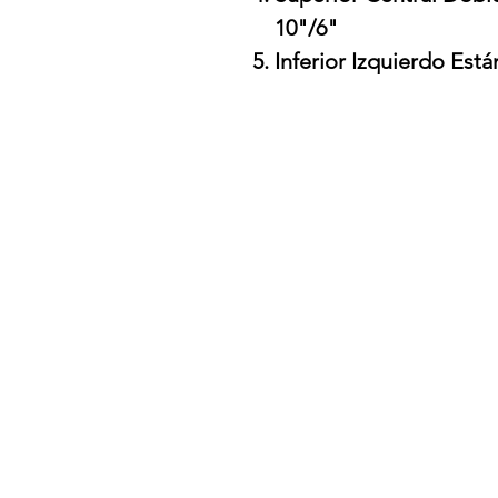
10"/6"
Inferior Izquierdo Est