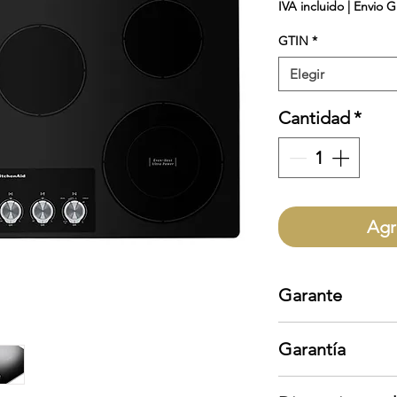
IVA incluido
|
Envio G
GTIN
*
Elegir
Cantidad
*
Agr
Garante
KitchenAid
Garantía
Garantía aplica s