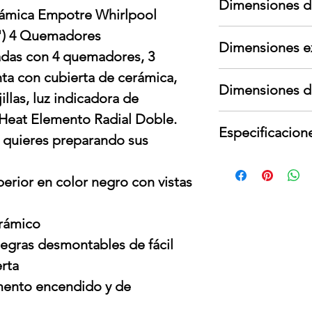
Dimensiones d
garante; no cubre
cerámica Empotre Whirlpool
cambios de voltaje
Largo: 68 cm
) 4 Quemadores
Para devoluciones
Dimensiones e
Ancho: 18 cm
contar con todos
lgadas con 4 quemadores, 3
Alto: 93 cm
interno y externo,
ta con cubierta de cerámica,
Largo: 55.25 cm
Peso: 23 kg
presentar señales
Dimensiones d
Ancho: 78.26 cm
jillas, luz indicadora de
Alto: 13.3 cm
exHeat Elemento Radial Doble.
Largo: 50.8 cm
Peso: 18.59 kg
Especificacion
Ancho: 73.66 cm
 quieres preparando sus
Profundidad: 9.8 
Voltaje: 240 V
Frequencia: 60 Hz
perior en color negro con vistas
Potencia nominal
Amperes: 30 A
erámico
negras desmontables de fácil
erta
mento encendido y de