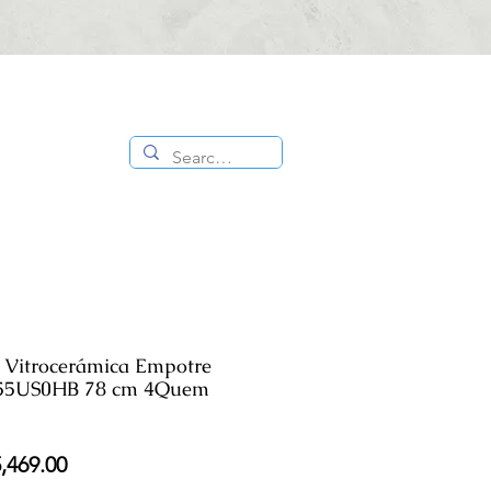
CONTÁCTANOS
ES
TIENDA
:
818 336
1000
ca Vitrocerámica Empotre
55US0HB 78 cm 4Quem
cio
Precio
,469.00