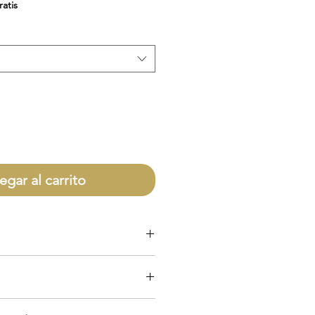
de
ratis
oferta
egar al carrito
olo por defectos directamente con