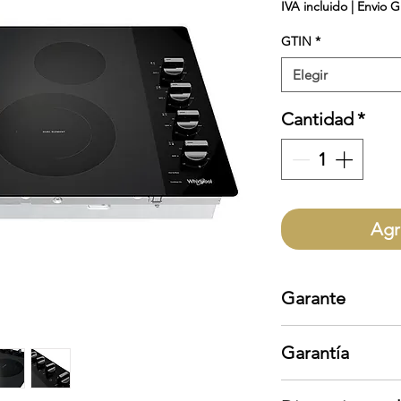
IVA incluido
|
Envio G
GTIN
*
Elegir
Cantidad
*
Agr
Garante
Whirlpool
Garantía
Garantía aplica s