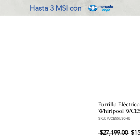
Hasta 3 MSI con
VADO EN COCINA
REFRIGERACIÓN
ENSERES MENOR
Parrilla Eléctri
Whirlpool WCE
SKU: WCE55US0HB
Pre
 $27,199.00 
$15