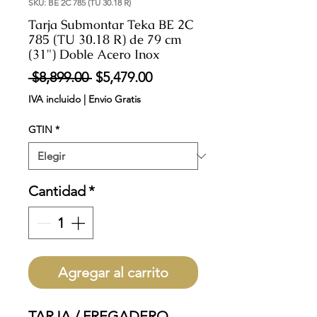
SKU: BE 2C 785 (TU 30.18 R)
Tarja Submontar Teka BE 2C
785 (TU 30.18 R) de 79 cm
(31") Doble Acero Inox
Precio
Precio
 $8,899.00 
$5,479.00
de
IVA incluido
|
Envio Gratis
oferta
GTIN
*
Cantidad
*
Agregar al carrito
TARJA / FREGADERO