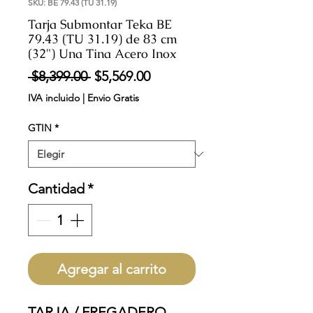
SKU: BE 79.43 (TU 31.19)
Tarja Submontar Teka BE
79.43 (TU 31.19) de 83 cm
(32") Una Tina Acero Inox
Precio
Precio
 $8,399.00 
$5,569.00
de
IVA incluido
|
Envio Gratis
oferta
GTIN
*
Cantidad
*
Agregar al carrito
TARJA / FREGADERO