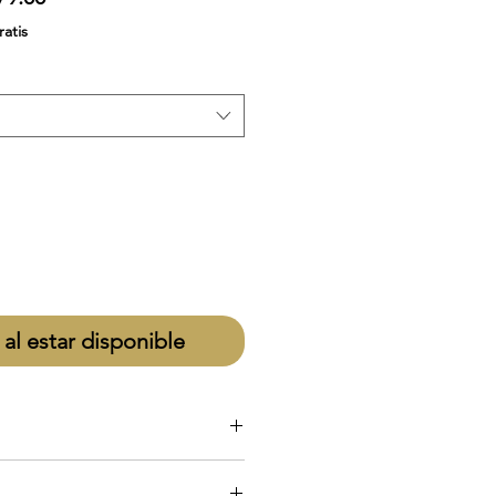
de
ratis
oferta
 al estar disponible