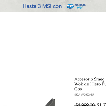
Hasta 3 MSI con
VADO EN COCINA
REFRIGERACIÓN
ENSERES MENOR
Accesorio Sme
Wok de Hiero Fu
Gas
SKU: WOKGHU
Prec
 $1,999.00 
$1,2