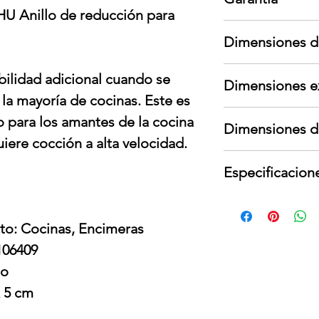
 Anillo de reducción para
Garantía aplica s
Dimensiones d
garante; no cubre
cambios de voltaje
Largo: 27.1 cm
Para devoluciones
lidad adicional cuando se
Dimensiones e
Ancho: 27.1 cm
contar con todos
 la mayoría de cocinas. Este es
Alto: 10 cm
interno y externo,
Largo: 22.1 cm
Peso: 2 kg
presentar señales
 para los amantes de la cocina
Dimensiones d
Ancho: 22.1 cm
iere cocción a alta velocidad.
Alto: 5 cm
No aplica. Consul
Peso: 0.8 kg
Especificacion
No aplica
to: Cocinas, Encimeras
106409
do
x 5 cm