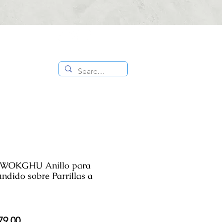
CONTÁCTANOS
ES
TIENDA
:
818 336
1000
g WOKGHU Anillo para
ndido sobre Parrillas a
io
Precio
79.00