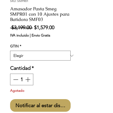
SKU: SMPR01
Amasador Pasta Smeg
SMPR01 con 10 Ajustes para
Batidora SMF03
Precio
Precio
 $3,199.00 
$1,579.00
de
IVA incluido
|
Envio Gratis
oferta
GTIN
*
Cantidad
*
Agotado
Notificar al estar disponible