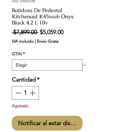
SKU: K45SSOB
Batidora De Pedestal
Kitchenaid K45ssob Onyx
Black 4.2 L 10v
Precio
Precio
 $7,899.00 
$5,059.00
de
IVA incluido
|
Envio Gratis
oferta
GTIN
*
Cantidad
*
Agotado
Notificar al estar disponible