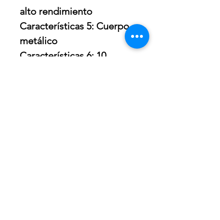
alto rendimiento
Características 5: Cuerpo
metálico
Características 6: 10
velocidades
Accesorios Incluidos:
Tazón 5qt, Gancho para
Amasar, Batidor plano,
Protector de Vertido,
Batidor de 6 Alambres
REQUERIMIENTOS
ELÉCTRICOS
Volts: 120 V