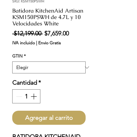
SKU: KSM150PSWH
Batidora KitchenAid Artisan
KSM150PSWH de 4.7L y 10
Velocidades White
Precio
Precio
 $12,199.00 
$7,659.00
de
IVA incluido
|
Envio Gratis
oferta
GTIN
*
Cantidad
*
Agregar al carrito
BATIDORA KITCHENAID