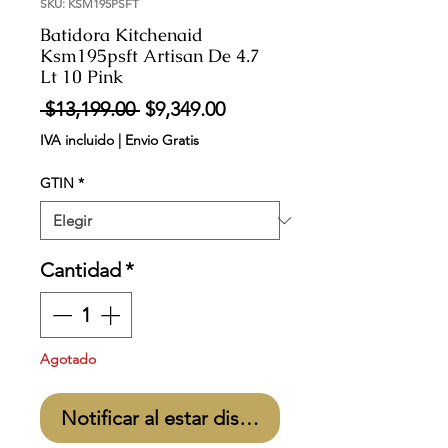
SKU: KSM195PSFT
Batidora Kitchenaid
Ksm195psft Artisan De 4.7
Lt 10 Pink
Precio
Precio
 $13,199.00 
$9,349.00
de
IVA incluido
|
Envio Gratis
oferta
GTIN
*
Cantidad
*
Agotado
Notificar al estar disponible