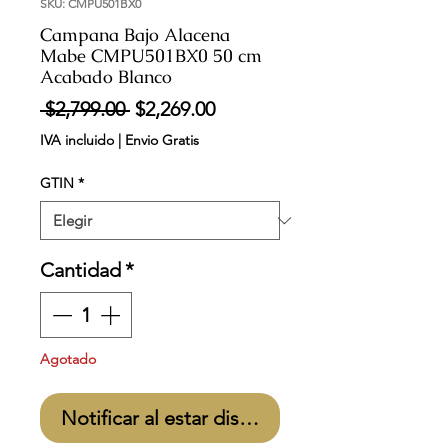
SKU: CMPU501BX0
Campana Bajo Alacena
Mabe CMPU501BX0 50 cm
Acabado Blanco
Precio
Precio
 $2,799.00 
$2,269.00
de
IVA incluido
|
Envio Gratis
oferta
GTIN
*
Cantidad
*
Agotado
Notificar al estar disponible