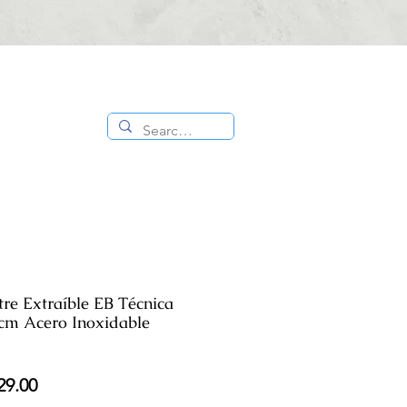
CONTÁCTANOS
ES
TIENDA
:
818 336
1000
e Extraíble EB Técnica
cm Acero Inoxidable
io
Precio
29.00