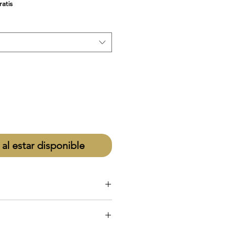
de
ratis
oferta
 al estar disponible