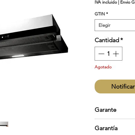
IVA incluido
|
Envio G
GTIN
*
Elegir
Cantidad
*
Agotado
Notificar
Garante
EB Técnica
Garantía