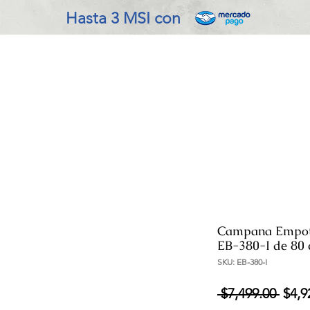
Hasta 3 MSI con
VADO EN COCINA
REFRIGERACIÓN
ENSERES MENOR
Campana Empotr
EB-380-I de 80 
SKU: EB-380-I
Prec
 $7,499.00 
$4,9