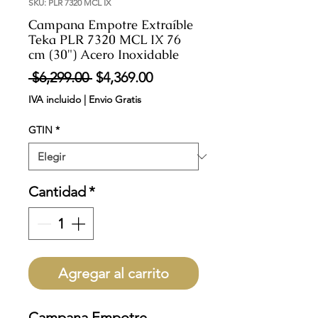
SKU: PLR 7320 MCL IX
Campana Empotre Extraíble
Teka PLR 7320 MCL IX 76
cm (30") Acero Inoxidable
Precio
Precio
 $6,299.00 
$4,369.00
de
IVA incluido
|
Envio Gratis
oferta
GTIN
*
Cantidad
*
Agregar al carrito
Campana Empotre