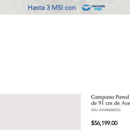
Hasta 3 MSI con
VADO EN COCINA
REFRIGERACIÓN
ENSERES MENOR
Campana Pared
de 91 cm de Ace
SKU: KVWB606DSS
Prec
$56,199.00