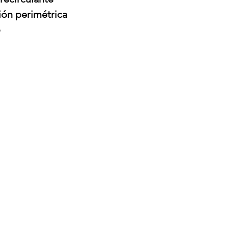
ión perimétrica
o