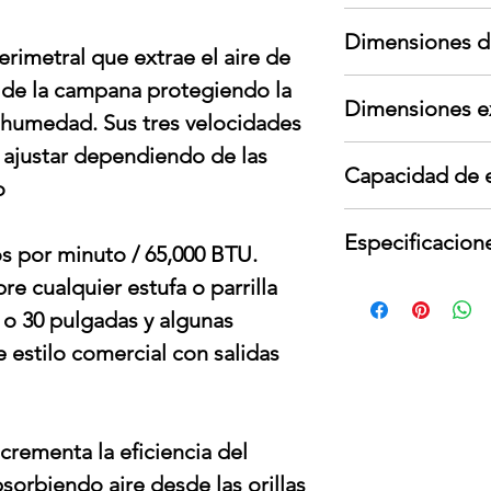
Garantía aplica s
Dimensiones d
garante; no cubre
rimetral que extrae el aire de
cambios de voltaje
Largo: cm
ro de la campana protegiendo la
Para devoluciones
Dimensiones e
Ancho: cm
contar con todos
y humedad. Sus tres velocidades
Alto: cm
interno y externo,
 ajustar dependiendo de las
Largo: cm
Peso: kg
presentar señales
Capacidad de 
Ancho: cm
o
Alto: cm
1019 m³/hr
Peso: kg
Especificacion
599 CFM
os por minuto / 65,000 BTU.
re cualquier estufa o parrilla
Voltaje: 127 V
Frecuencia: 60 Hz
 o 30 pulgadas y algunas
Potencia nominal
 estilo comercial con salidas
Amperes: 15 A
ncrementa la eficiencia del
sorbiendo aire desde las orillas