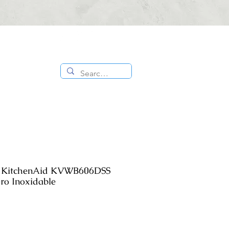
CONTÁCTANOS
ES
TIENDA
:
818 336
1000
 KitchenAid KVWB606DSS
ro Inoxidable
io