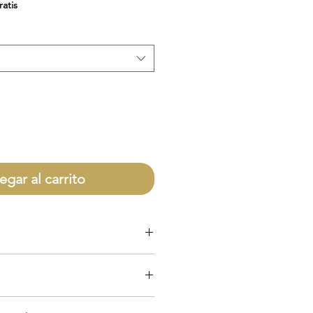
de
ratis
oferta
egar al carrito
olo por defectos directamente con