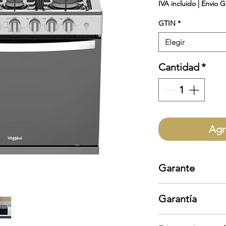
IVA incluido
|
Envio G
GTIN
*
Elegir
Cantidad
*
Agr
Garante
Whirlpool
Garantía
Garantía aplica s