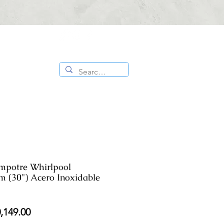
CONTÁCTANOS
ES
TIENDA
:
818 336
1000
mpotre Whirlpool
 (30") Acero Inoxidable
cio
Precio
,149.00