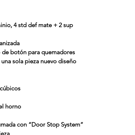
nio, 4 std def mate + 2 sup
anizada
o de botón para quemadores
e una sola pieza nuevo diseño
 cúbicos
el horno
umada con “Door Stop System”
ieza