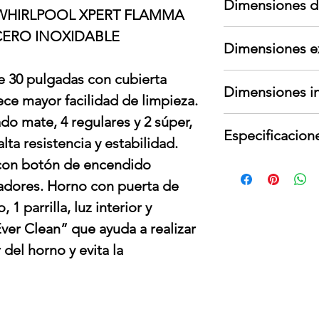
Dimensiones d
garante; no cubre
WHIRLPOOL XPERT FLAMMA
cambios de voltaje
Largo: 83 cm
CERO INOXIDABLE
Para devoluciones
Dimensiones e
Ancho: 75 cm
contar con todos
Alto: 91 cm
interno y externo,
e 30 pulgadas con cubierta
Largo: 54 cm
Peso: 114 kg
presentar señales
Dimensiones in
Ancho: 76.2 cm
ece mayor facilidad de limpieza.
Alto: 68 cm
o mate, 4 regulares y 2 súper,
Capacidad: 144.4 L
Peso: 43 kg
Especificacion
Largo: cm
alta resistencia y estabilidad.
Ancho: cm
l con botón de encendido
Tipo de energía r
Alto: cm
Voltaje: 127 V
adores. Horno con puerta de
Frecuencia: Hz
1 parrilla, luz interior y
Potencia nominal
Amperes: A
ver Clean” que ayuda a realizar
r del horno y evita la