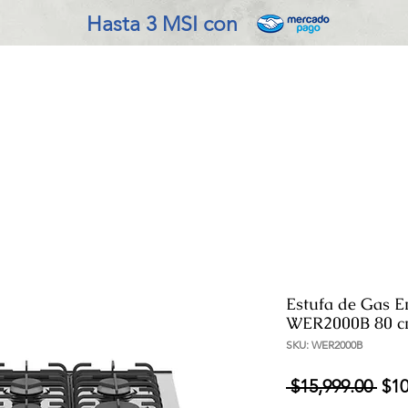
Hasta 3 MSI con
VADO EN COCINA
REFRIGERACIÓN
ENSERES MENOR
Estufa de Gas E
WER2000B 80 cm
SKU: WER2000B
Pre
 $15,999.00 
$10