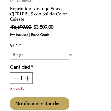
SKU: CJF01PBUS
Exprimidor de Jugo Smeg
CJF01PBUS con Salida Color
Celeste
Precio
Precio
 $6,699.00 
$3,809.00
de
IVA incluido
|
Envio Gratis
oferta
GTIN
*
Cantidad
*
Agotado
Notificar al estar disponible