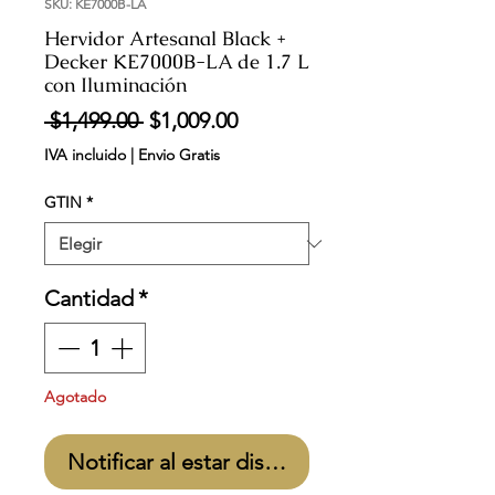
SKU: KE7000B-LA
Hervidor Artesanal Black +
Decker KE7000B-LA de 1.7 L
con Iluminación
Precio
Precio
 $1,499.00 
$1,009.00
de
IVA incluido
|
Envio Gratis
oferta
GTIN
*
Cantidad
*
Agotado
Notificar al estar disponible