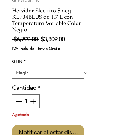
SKU: KLF04BLUS
Hervidor Eléctrico Smeg
KLF04BLUS de 1.7 L con
Temperatura Variable Color
Negro
Precio
Precio
 $6,799.00 
$3,809.00
de
IVA incluido
|
Envio Gratis
oferta
GTIN
*
Cantidad
*
Agotado
Notificar al estar disponible