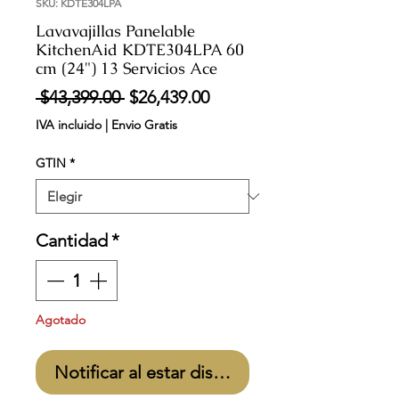
SKU: KDTE304LPA
Lavavajillas Panelable
KitchenAid KDTE304LPA 60
cm (24") 13 Servicios Ace
Precio
Precio
 $43,399.00 
$26,439.00
de
IVA incluido
|
Envio Gratis
oferta
GTIN
*
Cantidad
*
Agotado
Notificar al estar disponible