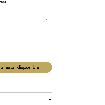
de
ratis
oferta
 al estar disponible