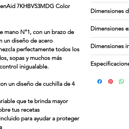
Garantía aplica s
chenAid 7KHBV53MDG Color
Dimensiones d
garante; no cubre
cambios de voltaje
Largo: 17 cm
Para devoluciones
Dimensiones e
Ancho: 16 cm
contar con todos
de mano N°1, con un brazo de
Alto: 37 cm
interno y externo,
n un diseño de acero
Largo: 6.4 cm
Peso: 3 kg
presentar señales
Dimensiones in
Ancho: 9 cm
mezcla perfectamente todos los
Alto: 41.4 cm
idos, sopas y muchos más
700 ml
Peso: 1.14 kg
Especificacion
3 tazas
control inigualable.
Tipo de energía r
Voltaje: 120V
con un diseño de cuchilla de 4
Watts: 180W
ariable que te brinda mayor
sobre tus recetas
 incluido para ayudar a proteger
a