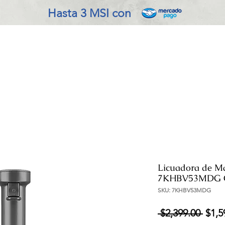
Hasta 3 MSI con
VADO EN COCINA
REFRIGERACIÓN
ENSERES MENOR
Licuadora de M
7KHBV53MDG Co
SKU: 7KHBV53MDG
Prec
 $2,399.00 
$1,5