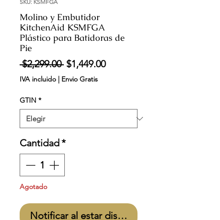
SKU: KSMFGA
Molino y Embutidor
KitchenAid KSMFGA
Plástico para Batidoras de
Pie
Precio
Precio
 $2,299.00 
$1,449.00
de
IVA incluido
|
Envio Gratis
oferta
GTIN
*
Cantidad
*
Agotado
Notificar al estar disponible