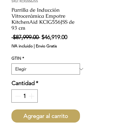
SKU: KCIG556JSS
Parrilla de Inducción
Vitrocerámica Empotre
KitchenAid KCIG556JSS de
93 cm
Precio
Precio
 $87,999.00 
$46,919.00
de
IVA incluido
|
Envio Gratis
oferta
GTIN
*
Cantidad
*
Agregar al carrito