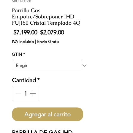
SKU: FUJI60
Parrilla Gas
Empotre/Sobreponer IHD
FUJI60 Cristal Templado 4Q
Precio
Precio
 $7,199.00 
$2,079.00
de
IVA incluido
|
Envio Gratis
oferta
GTIN
*
Cantidad
*
Agregar al carrito
PARRILLA DE GAS IHD