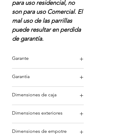
para uso residencial, no
son para uso Comercial. El
mal uso de las parrillas
puede resultar en perdida
de garantí­a.
Garante
IHD
Garantía
Garantía aplica solo por defectos
Dimensiones de caja
directamente con garante; no
cubre daños por mala instalación,
Largo: 55 cm
cambios de voltaje externos ni mal
Dimensiones exteriores
Ancho: 24 cm
uso del artículo. Para devoluciones
Alto: 63 cm
y reembolso el artículo debe
Largo: 51 cm
Peso: 17 kg
contar con todos sus
Dimensiones de empotre
Ancho: 60 cm
componentes, empaques interno