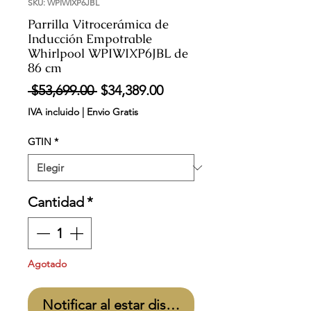
SKU: WPIWIXP6JBL
Parrilla Vitrocerámica de
Inducción Empotrable
Whirlpool WPIWIXP6JBL de
86 cm
Precio
Precio
 $53,699.00 
$34,389.00
de
IVA incluido
|
Envio Gratis
oferta
GTIN
*
Cantidad
*
Agotado
Notificar al estar disponible