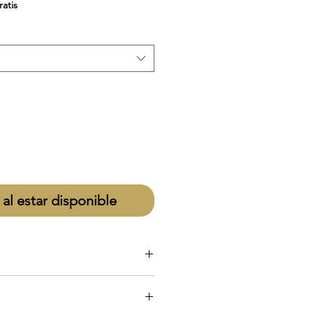
de
ratis
oferta
 al estar disponible