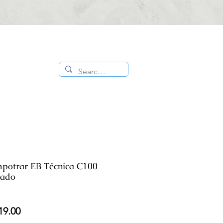
CONTÁCTANOS
ES
TIENDA
:
818 336
1000
Empotrar EB Técnica C100
nado
io
Precio
19.00