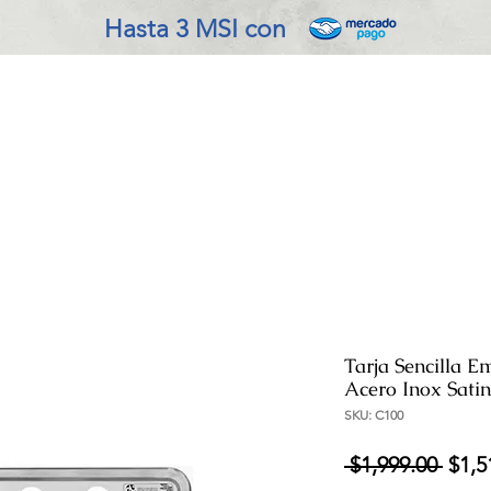
Hasta 3 MSI con
VADO EN COCINA
REFRIGERACIÓN
ENSERES MENOR
Tarja Sencilla 
Acero Inox Sati
SKU: C100
Prec
 $1,999.00 
$1,5