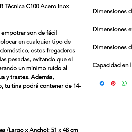
Garantía aplica s
EB Técnica C100 Acero Inox
Dimensiones d
garante; no cubre
cambios de voltaje
Largo: 50 cm
Para devoluciones
Dimensiones e
Ancho: 45 cm
contar con todos
e empotrar son de fácil
Alto: 20 cm
interno y externo,
colocar en cualquier tipo de
Largo: cm
Peso: 9 kg
presentar señales
Dimensiones d
Ancho: cm
 doméstico, estos fregaderos
Alto: cm
las pesadas, evitando que el
Largo: 37 cm
Peso: kg
Capacidad en l
Ancho: 41 cm
erando un mínimo ruido al
Profundidad: 18 
ua y trastes. Además,
27 litros
 tu tina podrá contener de 14-
s (Largo x Ancho): 51 x 48 cm