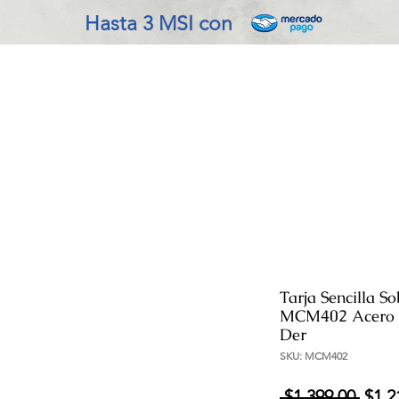
Hasta 3 MSI con
VADO EN COCINA
REFRIGERACIÓN
ENSERES MENOR
Tarja Sencilla S
MCM402 Acero I
Der
SKU: MCM402
Prec
 $1,399.00 
$1,2