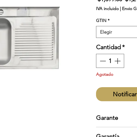
IVA incluido
|
Envio G
GTIN
*
Elegir
Cantidad
*
Agotado
Notificar
Garante
EB Técnica
Garantía