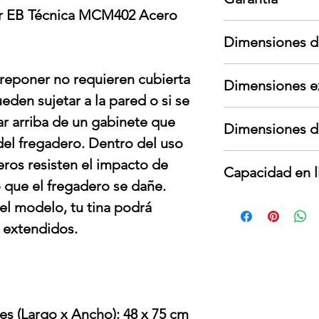
er EB Técnica MCM402 Acero
Garantía aplica s
Dimensiones d
garante; no cubre
cambios de voltaje
Largo: 82 cm
Para devoluciones
reponer no requieren cubierta
Dimensiones e
Ancho: 54 cm
contar con todos
ueden sujetar a la pared o si se
Alto: 29 cm
interno y externo,
Largo: 75 cm
Peso: 26 kg
presentar señales
r arriba de un gabinete que
Dimensiones d
Ancho: 42.3 cm
el fregadero. Dentro del uso
Alto: 14 cm
Largo: 36 cm
Peso: 2.18 kg
ros resisten el impacto de
Capacidad en l
Ancho: 36 cm
 que el fregadero se dañe.
Profundidad: 14 
18 litros
l modelo, tu tina podrá
 extendidos.
s (Largo x Ancho): 48 x 75 cm