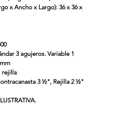
go x Ancho x Largo): 36 x 36 x
300
ándar 3 agujeros. Variable 1
8 mm
rejilla
ntracanasta 3 ½", Rejilla 2 ½"
LUSTRATIVA.