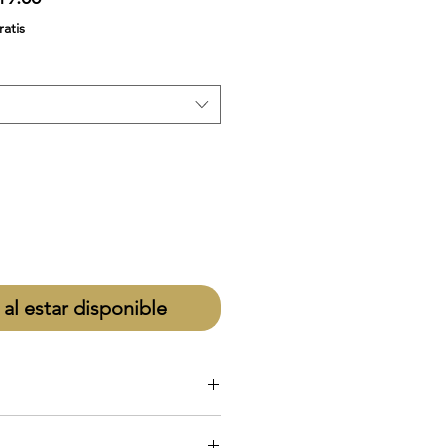
de
ratis
oferta
 al estar disponible