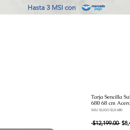
Hasta 3 MSI con
VADO EN COCINA
REFRIGERACIÓN
ENSERES MENOR
Tarja Sencilla 
680 68 cm Acero
SKU: ELIGO ELX 680
Pre
 $12,199.00 
$8,