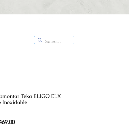
CONTÁCTANOS
ES
TIENDA
:
818 336
1000
Submontar Teka ELIGO ELX
 Inoxidable
cio
Precio
469.00