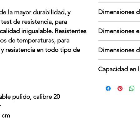
Garantía aplica s
Dimensiones d
de la mayor durabilidad, y
garante; no cubre
cambios de voltaje
test de resistencia, para
Largo: 75 cm
Para devoluciones
calidad inigualable. Resistentes
Dimensiones e
Ancho: 43 cm
contar con todos
Alto: 21 cm
interno y externo,
ios de temperaturas, para
Largo: cm
Peso: 14 kg
presentar señales
 y resistencia en todo tipo de
Dimensiones d
Ancho: cm
Alto: cm
Ancho: 680 mm
Peso: kg
Capacidad en l
Largo: 360 mm
Profundo: 180 m
44 litros
ble pulido, calibre 20
r
0 cm