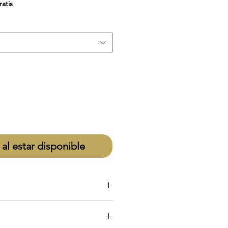
de
ratis
oferta
 al estar disponible