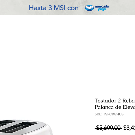
Hasta 3 MSI con
VADO EN COCINA
REFRIGERACIÓN
ENSERES MENOR
Tostador 2 Re
Palanca de Elev
SKU: TSF01WHUS
Prec
 $5,699.00 
$3,4