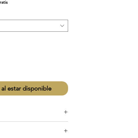
de
ratis
oferta
 al estar disponible