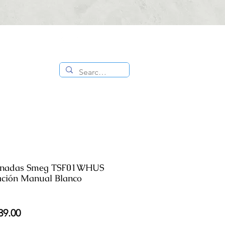
CONTÁCTANOS
ES
TIENDA
:
818 336
1000
banadas Smeg TSF01WHUS
ación Manual Blanco
io
Precio
39.00